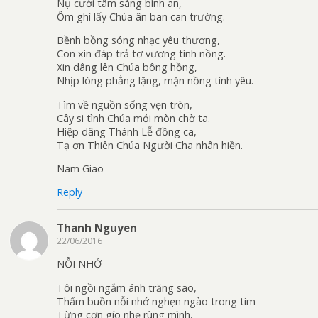
Nụ cười tâm sáng bình an,
Ôm ghì lấy Chúa ân ban can trường.
Bềnh bồng sóng nhạc yêu thương,
Con xin đáp trả tơ vương tình nồng.
Xin dâng lên Chúa bông hồng,
Nhịp lòng phẳng lặng, mặn nồng tình yêu.
Tìm về nguồn sống vẹn tròn,
Cây si tình Chúa mỏi mòn chờ ta.
Hiệp dâng Thánh Lễ đồng ca,
Tạ ơn Thiên Chúa Người Cha nhân hiền.
Nam Giao
Reply
Thanh Nguyen
22/06/2016
NỖI NHỚ
Tôi ngồi ngắm ánh trăng sao,
Thấm buồn nỗi nhớ nghẹn ngào trong tim
Từng cơn gío nhẹ rùng mình,