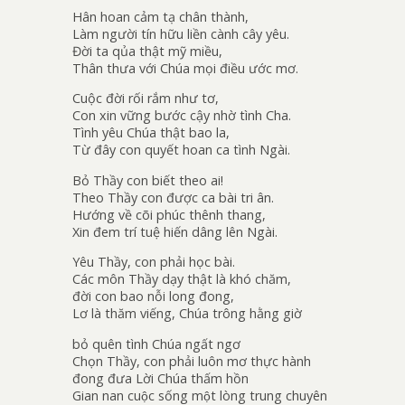
Hân hoan cảm tạ chân thành,
Làm người tín hữu liền cành cây yêu.
Đời ta qủa thật mỹ miều,
Thân thưa với Chúa mọi điều ước mơ.
Cuộc đời rối rắm như tơ,
Con xin vững bước cậy nhờ tình Cha.
Tình yêu Chúa thật bao la,
Từ đây con quyết hoan ca tình Ngài.
Bỏ Thầy con biết theo ai!
Theo Thầy con được ca bài tri ân.
Hướng về cõi phúc thênh thang,
Xin đem trí tuệ hiến dâng lên Ngài.
Yêu Thầy, con phải học bài.
Các môn Thầy dạy thật là khó chăm,
đời con bao nỗi long đong,
Lơ là thăm viếng, Chúa trông hằng giờ
bỏ quên tình Chúa ngất ngơ
Chọn Thầy, con phải luôn mơ thực hành
đong đưa Lời Chúa thấm hồn
Gian nan cuộc sống một lòng trung chuyên