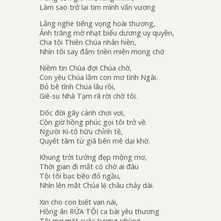
Làm sao trở lại tim mình vấn vương
Lắng nghe tiếng vọng hoài thương,
Ánh trăng mờ nhạt biểu dương uy quyền,
Cha tôi Thiên Chúa nhân hiền,
Nhìn tôi say đắm triền miên mong chờ
Niềm tin Chúa đợi Chúa chờ,
Con yêu Chúa lắm con mơ tình Ngài.
Bỏ bê tình Chúa lâu rồi,
Giê-su Nhà Tạm rã rời chờ tôi.
Dốc đời gãy cánh chơi vơi,
Còn giờ hồng phúc gọi tôi trở về.
Người Ki-tô hữu chỉnh tề,
Quyết tâm từ giã bến mê dại khờ.
Khung trời tưởng đẹp mộng mơ,
Thời gian đi mất có chờ ai đâu
Tội tôi bạc bẽo đỏ ngầu,
Nhìn lên mắt Chúa lệ châu chảy dài.
Xin cho con biết van nài,
Hồng ân RỬA TỘI ca bài yêu thương
Tôi mơ một cuộc tương phùng