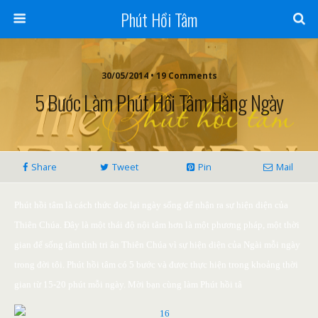
Phút Hồi Tâm
30/05/2014 • 19 Comments
5 Bước Làm Phút Hồi Tâm Hằng Ngày
Share
Tweet
Pin
Mail
Phút hồi tâm là cách thức đọc lại ngày sống để nhận ra sự hiện diện của
Thiên Chúa. Đây là một thái độ nội tâm hơn là một phương pháp, một thời
gian để sống tâm tình tri ân Thiên Chúa vì sự hiện diện của Ngài mỗi ngày
trong đời tôi. Phút hồi tâm có 5 bước và được thực hiện trong khoảng thời
gian từ 15-20 phút mỗi ngày. Mời bạn cùng làm Phút hồi tâ