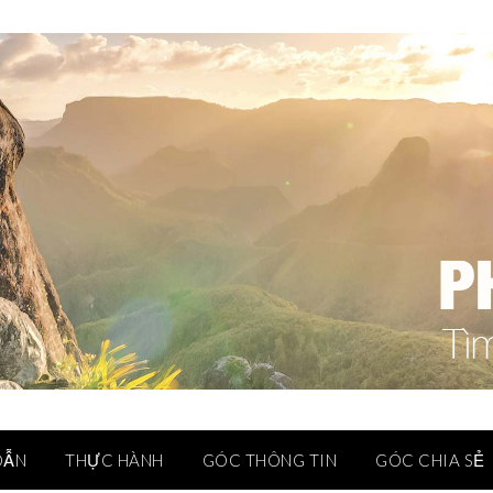
DẪN
THỰC HÀNH
GÓC THÔNG TIN
GÓC CHIA SẺ